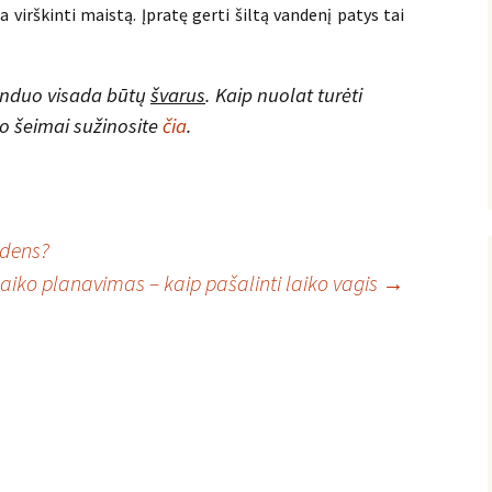
 virškinti maistą. Įpratę gerti šiltą vandenį patys tai
anduo visada būtų
švarus
. Kaip nuolat turėti
 šeimai sužinosite
čia
.
ndens?
aiko planavimas – kaip pašalinti laiko vagis
→