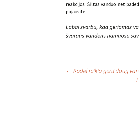
reakcijos. Šiltas vanduo net padeda
pajausite.
Labai svarbu, kad geriamas v
švaraus vandens namuose savo
Įrašo
←
Kodėl reikia gerti daug va
L
navigacija