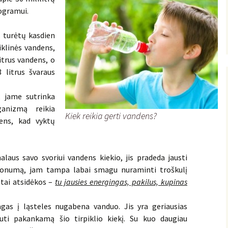
Profitus Rekomendavimo
ogramui.
Kodas
s turėtų kasdien
iklinės vandens,
itrus vandens, o
 litrus švaraus
, jame sutrinka
anizmą reikia
Kiek reikia gerti vandens?
dens, kad vyktų
laus savo svoriui vandens kiekio, jis pradeda jausti
alonumą, jam tampa labai smagu nuraminti troškulį
 tai atsidėkos –
tu jausies energingas, pakilus, kupinas
as į ląsteles nugabena vanduo. Jis yra geriausias
auti pakankamą šio tirpiklio kiekį. Su kuo daugiau