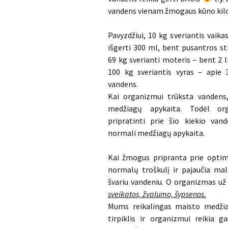
vandens vienam žmogaus kūno kil
Pavyzdžiui, 10 kg sveriantis vaika
išgerti 300 ml, bent pusantros st
69 kg sverianti moteris – bent 2 l
100 kg sveriantis vyras – apie 3
vandens.
Kai organizmui trūksta vandens
medžiagų apykaita. Todėl org
pripratinti prie šio kiekio van
normali medžiagų apykaita.
Kai žmogus pripranta prie optima
normalų troškulį ir pajaučia m
švariu vandeniu. O organizmas už
sveikatos, žvalumo, šypsenos.
Mums reikalingas maisto medžiag
tirpiklis ir organizmui reikia g