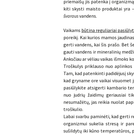
priemaišų jis patenka į organizmą,
kiti skysti maisto produktai yra 
švaraus
vandens.
Vaikams
būtina reguliariai pasiūlyt
poreikį. Kai kurios mamos jaudinasi
gerti vandens, kai šis prašo. Bet 
gauti vandens ir mineralinių medžia
Anksčiau ar vėliau vaikas išmoks ko
Troškulys priklauso nuo aplinkos
Tam, kad patenkinti padidėjusį skysč
kad gryname ore vaikai visuomet ju
pasiūlykite atsigerti kambario te
nuo judrių žaidimų geriausiai ti
nesumažėtų, jas reikia nuolat papi
troškulio.
Labai svarbu paminėti, kad gerti r
organizmui sukelia stresą ir par
sušildytų iki kūno temperatūros, p