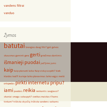
vandens filtrai
vanduo
Žymos
batutai
brangios
daug
filtr?
gali
galvos
gerti
skausmas
gaminti
gera
griežimas dantimis
išmanieji puodai
jud?jimo
jums
kaip
kaip planuoti laika
Kaip viską suspėti?
kiek
klaidos
kod?l
kurioje
laiko planavimas
laiko vagys
meilė
pirkti internetu
pripu?
ortopedas
iami
reikia
puodais
renkantis
saugiausi?
skaniai
smagu
sutaupyti?
sveikas maistas
t?vams
tinkam?
trūksta skysčių
trūksta vandens
vaikams