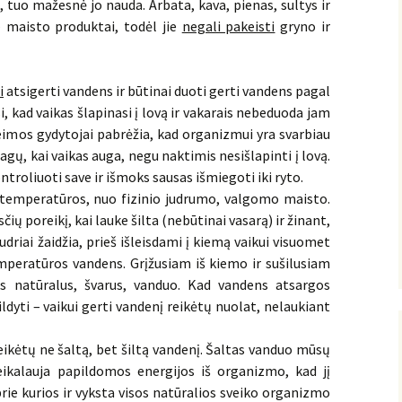
 tuo mažesnė jo nauda. Arbata, kava, pienas, sultys ir
– maisto produktai, todėl jie
negali pakeisti
gryno ir
i
atsigerti vandens ir būtinai duoti gerti vandens pagal
, kad vaikas šlapinasi į lovą ir vakarais nebeduoda jam
šeimos gydytojai pabrėžia, kad organizmui yra svarbiau
gų, kai vaikas auga, negu naktimis nesišlapinti į lovą.
ntroliuoti save ir išmoks sausas išmiegoti iki ryto.
 temperatūros, nuo fizinio judrumo, valgomo maisto.
ių poreikį, kai lauke šilta (nebūtinai vasarą) ir žinant,
driai žaidžia, prieš išleisdami į kiemą vaikui visuomet
mperatūros vandens. Grįžusiam iš kiemo ir sušilusiam
ks natūralus, švarus, vanduo. Kad vandens atsargos
ldyti – vaikui gerti vandenį reikėtų nuolat, nelaukiant
eikėtų ne šaltą, bet šiltą vandenį. Šaltas vanduo mūsų
eikalauja papildomos energijos iš organizmo, kad jį
rie kurios ir vyksta visos natūralios sveiko organizmo