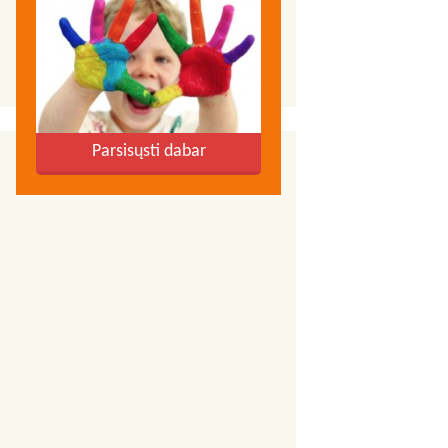
Parsisųsti dabar
Prisijunk prie Facebook