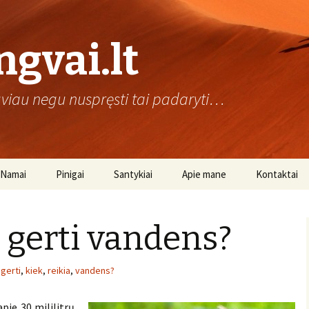
gvai.lt
gviau negu nuspręsti tai padaryti…
Namai
Pinigai
Santykiai
Apie mane
Kontaktai
atutai
vandens filtrai
kaip sutaupyti
su savimi
a gerti vandens?
uilo burbulai
virtuvė
Elektrum
maisto gaminimas
Rekomendacijos Kodas
irštų žaidimai vaikams
naminiai gyvūnai
gerti
,
kiek
,
reikia
,
vandens?
Elektrum Nuolaidos
Kodas
apie 30 mililitrų