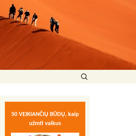
Ieškoti:
50 VEIKIANČIŲ BŪDŲ, kaip
užmti vaikus