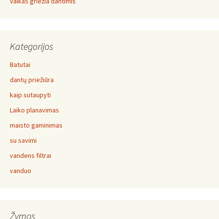
Vaikas griežia dantimis
Kategorijos
Batutai
dantų priežiūra
kaip sutaupyti
Laiko planavimas
maisto gaminimas
su savimi
vandens filtrai
vanduo
Žymos