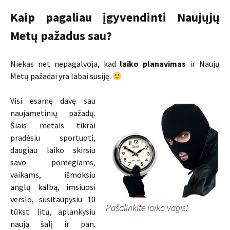
Kaip pagaliau įgyvendinti Naujųjų
Metų pažadus sau?
Niekas net nepagalvoja, kad
laiko planavimas
ir Naujų
Metų pažadai yra labai susiję.
Visi esamę davę sau
naujametinių pažadų.
Šiais metais tikrai
pradėsiu sportuoti,
daugiau laiko skirsiu
savo pomėgiams,
vaikams, išmoksiu
anglų kalbą, imsiuosi
verslo, susitaupysiu 10
Pašalinkite laiko vagis!
tūkst. litų, aplankysiu
naują šalį ir pan.