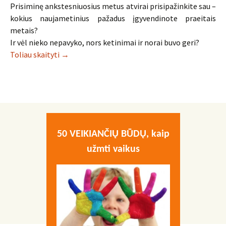
Prisiminę ankstesniuosius metus atvirai prisipažinkite sau –
kokius naujametinius pažadus įgyvendinote praeitais
metais?
Ir vėl nieko nepavyko, nors ketinimai ir norai buvo geri?
Laiko planavimas – kaip pašalinti laiko vagis
Toliau skaityti
→
50 VEIKIANČIŲ BŪDŲ, kaip
užmti vaikus