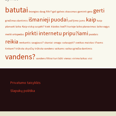
batutai
gerti
brangios
daug
filtr?
gali
galvos skausmas
gaminti
gera
išmanieji puodai
kaip
griežimas dantimis
jud?jimo
jums
kaip
planuoti laika
Kaip viską suspėti?
kiek
klaidos
kod?l
kurioje
laiko planavimas
laiko vagys
pirkti internetu
pripu?iami
meilė
ortopedas
puodais
reikia
renkantis
saugiausi?
skaniai
smagu
sutaupyti?
sveikas maistas
t?vams
tinkam?
trūksta skysčių
trūksta vandens
vaikams
vaikas griežia dantimis
vandens?
vandens filtrai turi būti
vienas
virimo laikas
visi
Privatumo taisyklės
Slapukų politika