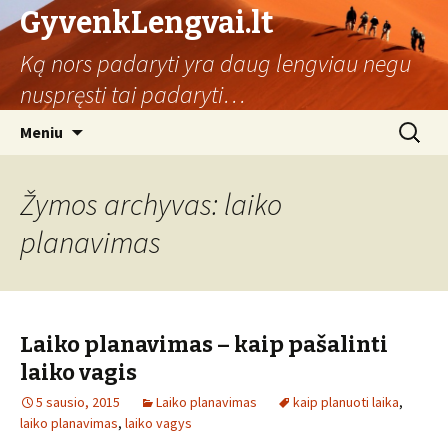
GyvenkLengvai.lt
Ką nors padaryti yra daug lengviau negu
nuspręsti tai padaryti…
Eiti
Ieškoti:
Meniu
prie
turinio
Žymos archyvas: laiko
planavimas
Laiko planavimas – kaip pašalinti
laiko vagis
5 sausio, 2015
Laiko planavimas
kaip planuoti laika
,
laiko planavimas
,
laiko vagys