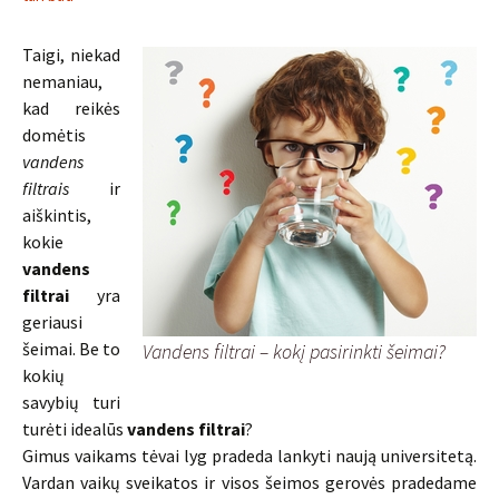
Taigi, niekad
nemaniau,
kad reikės
domėtis
vandens
filtrais
ir
aiškintis,
kokie
vandens
filtrai
yra
geriausi
šeimai. Be to
Vandens filtrai – kokį pasirinkti šeimai?
kokių
savybių turi
turėti idealūs
vandens filtrai
?
Gimus vaikams tėvai lyg pradeda lankyti naują universitetą.
Vardan vaikų sveikatos ir visos šeimos gerovės pradedame