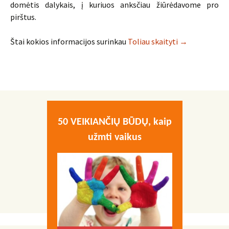
domėtis dalykais, į kuriuos anksčiau žiūrėdavome pro
pirštus.
Vandens filtrai
Štai kokios informacijos surinkau
Toliau skaityti
→
50 VEIKIANČIŲ BŪDŲ, kaip
užmti vaikus