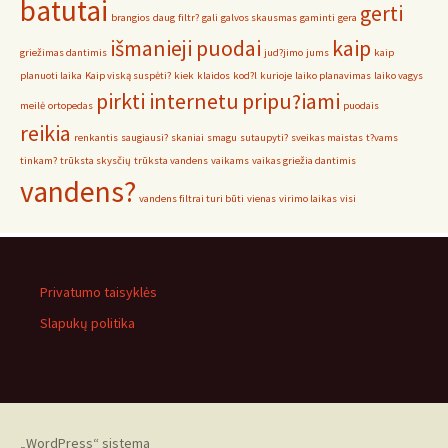
batutai
gerti
brangios
daug
filtr?
gali
galvos skausmas
gaminti
gera
išmanieji puodai
kaip
griežimas dantimis
jud?jimo
jums
kaip
planuoti laika
Kaip viską suspėti?
kiek
klaidos
kod?l
kurioje
laiko planavimas
laiko vagys
pirkti internetu
pripu?iami
meilė
ortopedas
puodais
reikia
renkantis
saugiausi?
skaniai
smagu
sutaupyti?
sveikas maistas
t?vams
tinkam?
trūksta skysčių
trūksta vandens
vaikams
vaikas griežia dantimis
vandens?
vandens filtrai turi būti
vienas
virimo laikas
visi
Privatumo taisyklės
Slapukų politika
„WordPress“ sistema