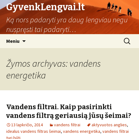
GyvenkLengvai.lt
Ką nors padaryti yra daug lengviau negu
nuspręsti tai padaryti…
Eiti
Ieškoti:
Meniu
prie
turinio
Žymos archyvas: vandens
energetika
Vandens filtrai. Kaip pasirinkti
vandens filtrą geriausią jūsų šeimai?
13 lapkričio, 2014
vandens filtrai
aktyvuotos anglies
,
idealus vandens filtras šeimai
,
vandens energetika
,
vandens filtrai
turi būti