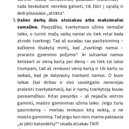
tada beskubant nereikia galvoti, tik žiūri į sąrašą ir
dedi pliusiukus „atlikta“.
Dalies darbų išvis atsisakau arba maksimaliai
sumažinu.
Pavyzdžiui, tvarkymasis užima nemažai
laiko, o turint mažų vaikų namai vis tiek retai kada
atrodo tvarkingi. Tad aš suradau sau pasiteisinimą –
kažkieno išsakytą mintį, kad „tvarkingi namai –
prarasto gyvenimo požymis“. Ar sutvarkai namus
keliskart ar vieną kartą per dieną – vis tiek tai labai
trumpam, tad aš renkuosi vieną kartą ir tik kartu su
vaikais, kad jie dalyvautų tvarkant namus. O buvo
laikas (kai dirbau ir viso savaitgalio nenorėjau
praleisti tvarkydamasi), kai ir namų tvarkytoją buvau
pasisamdžiusi. Kitas pavyzdys – aš nejaučiu aistros
gaminti, maisto gaminimas užima laiko. Jeigu turiu
pasirinkimą – mieliau renkuosi kitą veiklą, o ne
maisto gaminimą. Tad jeigu kuri nors mama paklausia
„ar įdėti balandėlių?“ visada atsakau TAIP.