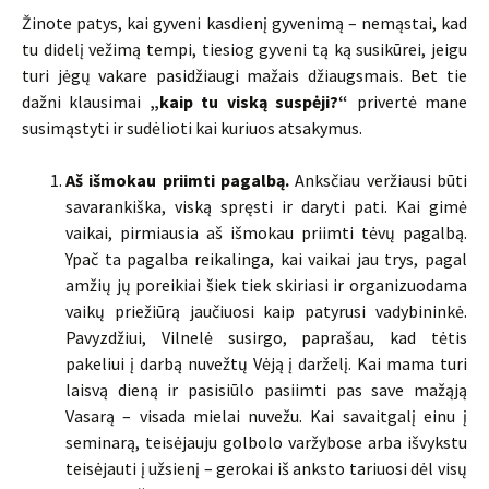
Žinote patys, kai gyveni kasdienį gyvenimą – nemąstai, kad
tu didelį vežimą tempi, tiesiog gyveni tą ką susikūrei, jeigu
turi jėgų vakare pasidžiaugi mažais džiaugsmais. Bet tie
dažni klausimai
„kaip tu viską suspėji?“
privertė mane
susimąstyti ir sudėlioti kai kuriuos atsakymus.
Aš išmokau priimti pagalbą.
Anksčiau veržiausi būti
savarankiška, viską spręsti ir daryti pati. Kai gimė
vaikai, pirmiausia aš išmokau priimti tėvų pagalbą.
Ypač ta pagalba reikalinga, kai vaikai jau trys, pagal
amžių jų poreikiai šiek tiek skiriasi ir organizuodama
vaikų priežiūrą jaučiuosi kaip patyrusi vadybininkė.
Pavyzdžiui, Vilnelė susirgo, paprašau, kad tėtis
pakeliui į darbą nuvežtų Vėją į darželį. Kai mama turi
laisvą dieną ir pasisiūlo pasiimti pas save mažąją
Vasarą – visada mielai nuvežu. Kai savaitgalį einu į
seminarą, teisėjauju golbolo varžybose arba išvykstu
teisėjauti į užsienį – gerokai iš anksto tariuosi dėl visų