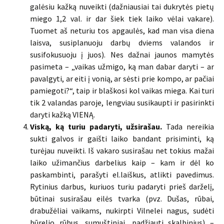
galėsiu kažką nuveikti (dažniausiai tai dukrytės pietų
miego 1,2 val. ir dar šiek tiek laiko vėlai vakare).
Tuomet aš neturiu tos apgaulės, kad man visa diena
laisva, susiplanuoju darbų dviems valandos ir
susifokusuoju į juos). Nes dažnai jaunos mamytės
pasimeta – „vaikas užmigo, ką man dabar daryti – ar
pavalgyti, ar eiti į vonią, ar sėsti prie kompo, ar pačiai
pamiegoti?“, taip ir blaškosi kol vaikas miega. Kai turi
tik 2 valandas paroje, lengviau susikaupti ir pasirinkti
daryti kažką VIENĄ.
Viską, ką turiu padaryti, užsirašau.
Tada nereikia
sukti galvos ir gaišti laiko bandant prisiminti, ką
turėjau nuveikti. Iš vakaro susirašau net tokius mažai
laiko užimančius darbelius kaip – kam ir dėl ko
paskambinti, parašyti el.laiškus, atlikti pavedimus.
Rytinius darbus, kuriuos turiu padaryti prieš darželį,
būtinai susirašau eilės tvarka (pvz. Dušas, rūbai,
drabužėliai vaikams, nukirpti Vilnelei nagus, sudėti
būrelio rūbus, sumuštiniai, padžiauti skalbinius) –