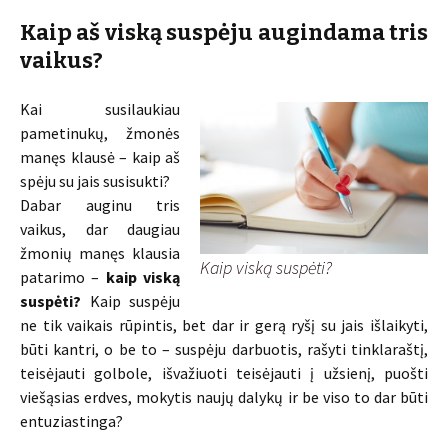
Kaip aš visk
ą suspėju augindama tris
vaikus?
Kai susilaukiau
pametinukų, žmonės
manęs klausė – kaip aš
spėju su jais susisukti?
Dabar auginu tris
vaikus, dar daugiau
žmonių manęs klausia
Kaip viską suspėti?
patarimo –
kaip viską
suspėti?
Kaip suspėju
ne tik vaikais rūpintis, bet dar ir gerą ryšį su jais išlaikyti,
būti kantri, o be to – suspėju darbuotis, rašyti tinklaraštį,
teisėjauti golbole, išvažiuoti teisėjauti į užsienį, puošti
viešąsias erdves, mokytis naujų dalykų ir be viso to dar būti
entuziastinga?