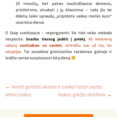
10 minučių, bet paties nuoširdžiausio dėmesio,
prisilietimo, atsakyti į jų klausimus – tada jūs be
didelių laiko sąnaudų „pripildote vaikus meilės kuro“
visai kitai dienai.
O šiaip svarbiausia – nepergyventi. Vis tiek visko niekada
nespėsite.
Svarbu tiesiog judėti į priekį.
Aš kiekvieną
vakarą
susitaikau su savimi
, atleidžiu sau už tai, ko
nespėjau.
Tai sunaikina gimstančius tarakonus galvoje ir
leidžia ramiai susiplanuoti kitą dieną
Įrašo
←
Norint gaminti skaniai ir sveikai labai svarbu
virimo laikas
Vaikas griežia dantimis
→
navigacija