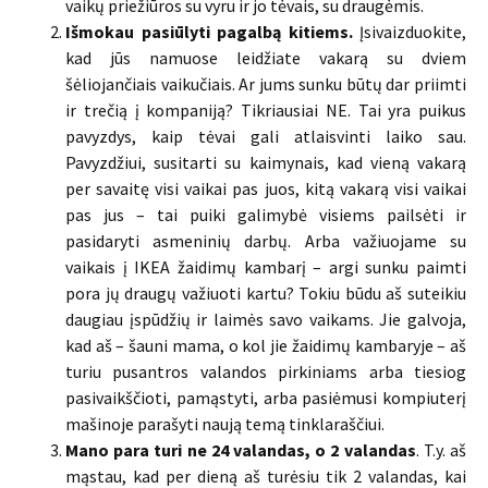
vaikų priežiūros su vyru ir jo tėvais, su draugėmis.
Išmokau pasiūlyti pagalbą kitiems.
Įsivaizduokite,
kad jūs namuose leidžiate vakarą su dviem
šėliojančiais vaikučiais. Ar jums sunku būtų dar priimti
ir trečią į kompaniją? Tikriausiai NE. Tai yra puikus
pavyzdys, kaip tėvai gali atlaisvinti laiko sau.
Pavyzdžiui, susitarti su kaimynais, kad vieną vakarą
per savaitę visi vaikai pas juos, kitą vakarą visi vaikai
pas jus – tai puiki galimybė visiems pailsėti ir
pasidaryti asmeninių darbų. Arba važiuojame su
vaikais į IKEA žaidimų kambarį – argi sunku paimti
pora jų draugų važiuoti kartu? Tokiu būdu aš suteikiu
daugiau įspūdžių ir laimės savo vaikams. Jie galvoja,
kad aš – šauni mama, o kol jie žaidimų kambaryje – aš
turiu pusantros valandos pirkiniams arba tiesiog
pasivaikščioti, pamąstyti, arba pasiėmusi kompiuterį
mašinoje parašyti naują temą tinklaraščiui.
Mano para turi ne 24 valandas, o 2 valandas
. T.y. aš
mąstau, kad per dieną aš turėsiu tik 2 valandas, kai