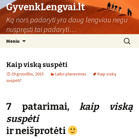
GyvenkLengvai.lt
Ką nors padaryti yra daug lengviau negu
nuspręsti tai padaryti…
Eiti
Ieškoti:
Meniu
prie
turinio
Kaip viską suspėti
29 gruodžio, 2015
Laiko planavimas
Kaip viską
suspėti?
7 patarimai,
kaip viską
suspėti
ir neišprotėti