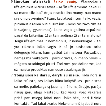
Išmokau atsisakyti
laiko vagių
. Planuodama
užsiėmimus klausiu savęs – ar šis užsiėmimas pakeliui
su mano tikslais? Ar jis neatitolina manęs nuo mano
svajonių gyvenimo? (tam, kad atpažintum laiko vagis,
pirmiausia reikia būti susirašius – koks tas tavo tikslas
ir svajonių gyvenimas). Laiko vagis galima atpažinti
pagal du kriterijus: 1) ar tai naudinga 2) ar tai malonu?
Jeigu užsiėmimas ir nemalonus, ir nenaudingas – tai
yra tikrasis laiko vagis ir aš jo atsisakau arba
deleguoju kitam, kam galbūt tai malonu. Pavyzdžiui,
nemėgstu vaikščioti į parduotuves, o mano vyras –
mėgsta atsakingai pirkti. Tad mes pasidalinome, kad
už maisto produktus namuose atsakingas jis.
Stengiuosi ką darau, daryti su meile.
Tada nors ir
laiko trūksta, tas laikas būna kokybiškas –praleistas
su meile, palieka gerą jausmą ir šilumą širdyje, pasėja
naujų gerų idėjų. Pastebiu, kad vaikai ypač vakarais
prieš pat miegą labai nori išsikalbėti, nori fizinio
kontakto. Tad labai svarbu kiekvienam iš jų duoti nors