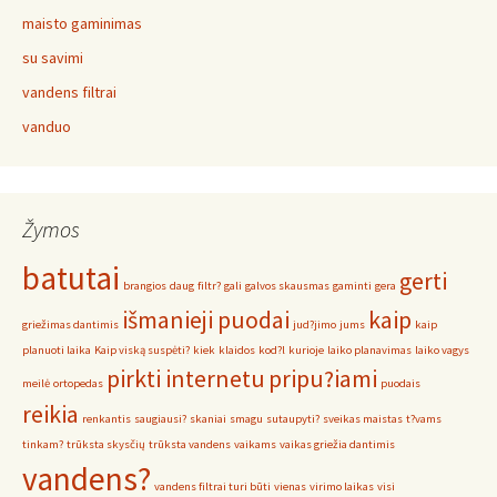
maisto gaminimas
su savimi
vandens filtrai
vanduo
Žymos
batutai
gerti
brangios
daug
filtr?
gali
galvos skausmas
gaminti
gera
išmanieji puodai
kaip
griežimas dantimis
jud?jimo
jums
kaip
planuoti laika
Kaip viską suspėti?
kiek
klaidos
kod?l
kurioje
laiko planavimas
laiko vagys
pirkti internetu
pripu?iami
meilė
ortopedas
puodais
reikia
renkantis
saugiausi?
skaniai
smagu
sutaupyti?
sveikas maistas
t?vams
tinkam?
trūksta skysčių
trūksta vandens
vaikams
vaikas griežia dantimis
vandens?
vandens filtrai turi būti
vienas
virimo laikas
visi