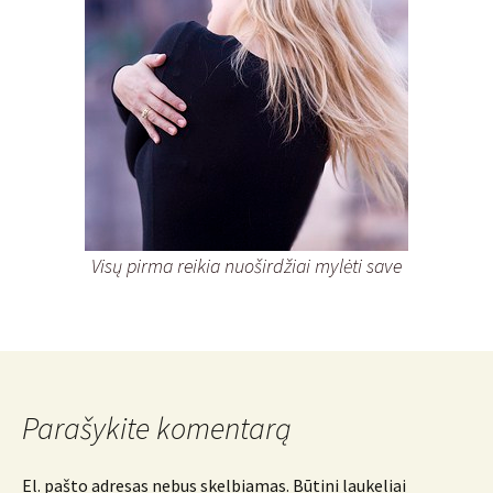
Visų pirma reikia nuoširdžiai mylėti save
Parašykite komentarą
El. pašto adresas nebus skelbiamas.
Būtini laukeliai