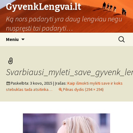
GyvenkLengvai.lt
Ką nors padaryti yra daug lengviau negu
nuspręsti tai padaryti…
Eiti
Ieškoti:
Meniu
prie
turinio
Svarbiausi_myleti_save_gyvenk_le
Paskelbta:
3 kovo, 2015
| Įrašas:
Kaip išmokti mylėti save ir koks
stebuklas tada atsitinka…
Pilnas dydis (294 × 294)