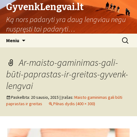
GyvenkLengvai.lt
Ką nors padaryti yra daug lengviau negu
nuspręsti tai padaryti…
Eiti
Ieškoti:
Meniu
prie
turinio
Ar-maisto-gaminimas-gali-
būti-paprastas-ir-greitas-gyvenk-
lengvai
Paskelbta:
20 sausio, 2015
| Įrašas:
Maisto gaminimas gali būti
paprastas ir greitas
Pilnas dydis (400 × 300)