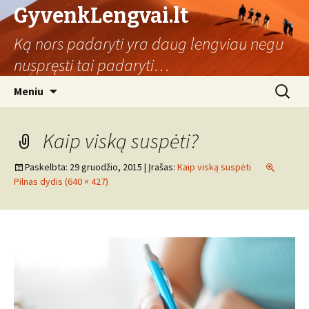
GyvenkLengvai.lt
Ką nors padaryti yra daug lengviau negu
nuspręsti tai padaryti…
Eiti
Ieškoti:
Meniu
prie
turinio
Kaip viską suspėti?
Paskelbta:
29 gruodžio, 2015
| Įrašas:
Kaip viską suspėti
Pilnas dydis (640 × 427)