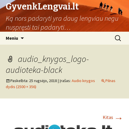
GyvenkLengvai.lt
Ką nors padaryti yra daug lengviau negu
nuspręsti tai padaryti…
Eiti
Ieškoti:
Meniu
prie
turinio
audio_knygos_logo-
audioteka-black
Paskelbta:
25 rugsėjo, 2018
| Įrašas:
Audio knygos
Pilnas
dydis (2500 × 356)
→
Kitas