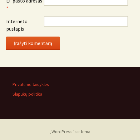
El. pašto adresas
*
Interneto
puslapis
Privatumo taisyklės
Slapukų politika
„WordPress“ sistema